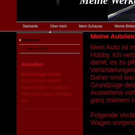
Meine Werk
Startseite
Über mich
Mein Zuhause
Meine Bilde
Meine Autolei
Motorrad
Mein Auto ist 
Meine Süße
Hobby. Ich verb
damit, es zu pf
Aktuelles
Veränderungen
Homepage online
Daher sind auc
Auf meinen neuen
Grundzüge des 
Internetseiten stelle ich
Aussehens vorh
mich und meine Hobbys
ganz meinem i
vor.
Folgende Verä
Wagen vorgen