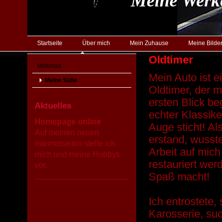
Meine Werk
Startseite
Über mich
Mein Zuhause
Meine Bilde
Oldtimer
Motorrad
Mein Auto ist e
Meine Süße
Oldtimer, der m
ersten Blick beg
Aktuelles
echter Klassiker
Homepage online
Auge sticht! A
Auf meinen neuen
erstand, wusste
Internetseiten stelle ich
Arbeit auf mic
mich und meine Hobbys
restauriert wer
vor.
Spaß macht!
Ich entrostete, 
Karosserie, suc