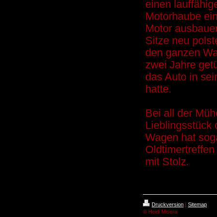
einen lauffähig
Motorhaube ein
Motor ausbauen
Sitze neu polst
den ganzen Wag
zwei Jahre getü
das Auto in se
hatte.
Bei all der Müh
Lieblingsstück 
Wagen hat soga
Oldtimertreffe
mit Stolz.
Druckversion
|
Sitemap
© Heidi Misera